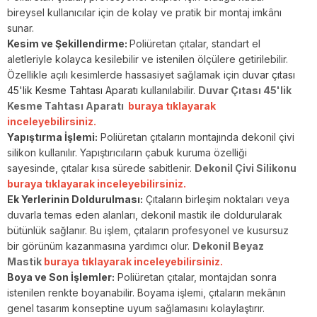
bireysel kullanıcılar için de kolay ve pratik bir montaj imkânı
sunar.
Kesim ve Şekillendirme:
Poliüretan çıtalar, standart el
aletleriyle kolayca kesilebilir ve istenilen ölçülere getirilebilir.
Özellikle açılı kesimlerde hassasiyet sağlamak için d
uvar çıtası
45'lik Kesme Tahtası Aparatı
kullanılabilir.
Duvar Çıtası 45'lik
Kesme Tahtası Aparatı
buraya tıklayarak
inceleyebilirsiniz.
Yapıştırma İşlemi:
Poliüretan çıtaların montajında dekonil çivi
silikon kullanılır. Yapıştırıcıların çabuk kuruma özelliği
sayesinde, çıtalar kısa sürede sabitlenir.
Dekonil Çivi Silikonu
buraya tıklayarak inceleyebilirsiniz.
Ek Yerlerinin Doldurulması:
Çıtaların birleşim noktaları veya
duvarla temas eden alanları, dekonil mastik ile doldurularak
bütünlük sağlanır. Bu işlem, çıtaların profesyonel ve kusursuz
bir görünüm kazanmasına yardımcı olur.
Dekonil Beyaz
Mastik
buraya tıklayarak inceleyebilirsiniz.
Boya ve Son İşlemler:
Poliüretan çıtalar, montajdan sonra
istenilen renkte boyanabilir. Boyama işlemi, çıtaların mekânın
genel tasarım konseptine uyum sağlamasını kolaylaştırır.