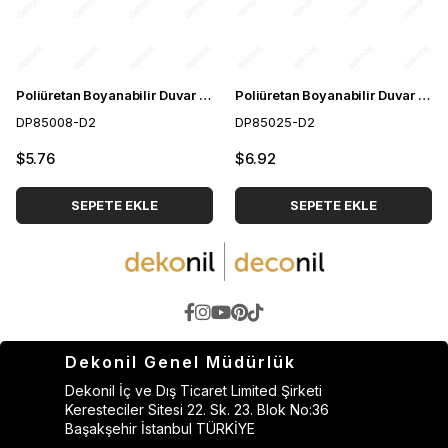
Poliüretan Boyanabilir Duvar Çıtası 4cm
Poliüretan Boyanabilir Duvar Bordürü 6cm
DP85008-D2
DP85025-D2
$5.76
$6.92
SEPETE EKLE
SEPETE EKLE
Dekonil Genel Müdürlük
Dekonil İç ve Dış Ticaret Limited Şirketi
Keresteciler Sitesi 22. Sk. 23. Blok No:36
Başakşehir İstanbul TÜRKİYE