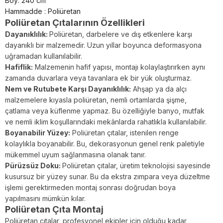
Boy: 240 cm
Hammadde : Poliüretan
Poliüretan Çıtalarının Özellikleri
Dayanıklılık:
Poliüretan, darbelere ve dış etkenlere karşı
dayanıklı bir malzemedir. Uzun yıllar boyunca deformasyona
uğramadan kullanılabilir.
Hafiflik:
Malzemenin hafif yapısı, montajı kolaylaştırırken aynı
zamanda duvarlara veya tavanlara ek bir yük oluşturmaz.
Nem ve Rutubete Karşı Dayanıklılık:
Ahşap ya da alçı
malzemelere kıyasla poliüretan, nemli ortamlarda şişme,
çatlama veya küflenme yapmaz. Bu özelliğiyle banyo, mutfak
ve nemli iklim koşullarındaki mekânlarda rahatlıkla kullanılabilir.
Boyanabilir Yüzey:
Poliüretan çıtalar, istenilen renge
kolaylıkla boyanabilir. Bu, dekorasyonun genel renk paletiyle
mükemmel uyum sağlanmasına olanak tanır.
Pürüzsüz Doku:
Poliüretan çıtalar, üretim teknolojisi sayesinde
kusursuz bir yüzey sunar. Bu da ekstra zımpara veya düzeltme
işlemi gerektirmeden montaj sonrası doğrudan boya
yapılmasını mümkün kılar.
Poliüretan Çıta
Montaj
Poliüretan çıtalar, profesyonel ekipler için olduğu kadar