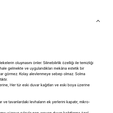
rin oluşmasını önler. Silinebilirlik özelliği ile temizliği
i hale gelmekte ve uygulandıkları mekâna estetik bir
a zarar görmez. Kolay alevlenmeye sebep olmaz. Solma
ktir.
rine, Her tür eski duvar kağıtları ve eski boya üzerine
 ve tavanlardaki levhaların ek yerlerini kapatır, mikro-
rlanmış yüzeye ruloyla non-woven duvar kağıtlarına özel