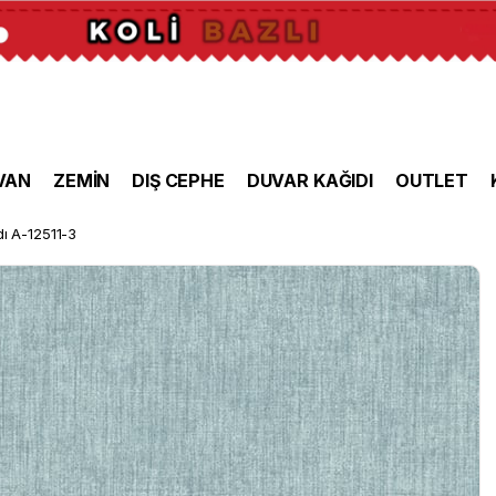
VAN
ZEMİN
DIŞ CEPHE
DUVAR KAĞIDI
OUTLET
dı A-12511-3