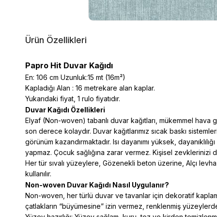
Ürün Özellikleri
Papro Hit Duvar Kağıdı
En: 106 cm Uzunluk:15 mt (16m²)
Kapladığı Alan : 16 metrekare alan kaplar.
Yukarıdaki fiyat, 1 rulo fiyatıdır.
Duvar Kağıdı Özellikleri
Elyaf (Non-woven) tabanlı duvar kağıtları, mükemmel hava geçir
son derece kolaydır. Duvar kağıtlarımız sıcak baskı sistemler
görünüm kazandırmaktadır. Isı dayanımı yüksek, dayanıklılığı
yapmaz. Çocuk sağlığına zarar vermez. Kişisel zevklerinizi d
Her tür sıvalı yüzeylere, Gözenekli beton üzerine, Alçı levha
kullanılır.
Non-woven Duvar Kağıdı Nasıl Uygulanır?
Non-woven, her türlü duvar ve tavanlar için dekoratif kaplama
çatlakların “büyümesine” izin vermez, renklenmiş yüzeylerde 
Yüzey hazırlığı: Yüzey sağlam, kuru, toz ve kirden temizlenmi