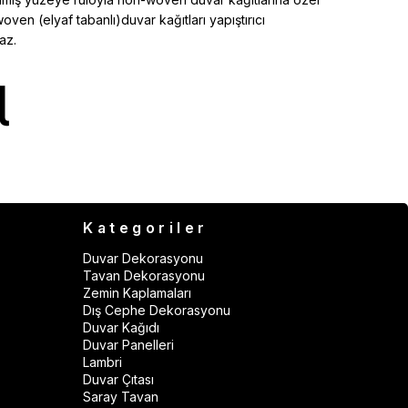
woven (elyaf tabanlı)duvar kağıtları yapıştırıcı
az.
Kategoriler
Duvar Dekorasyonu
Tavan Dekorasyonu
Zemin Kaplamaları
Dış Cephe Dekorasyonu
Duvar Kağıdı
Duvar Panelleri
Lambri
Duvar Çıtası
Saray Tavan