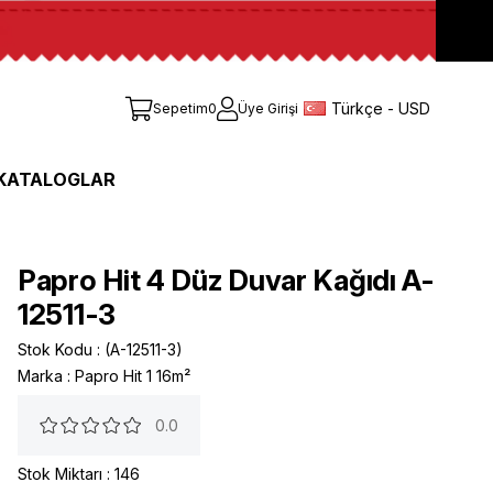
Türkçe - USD
Sepetim
0
Üye Girişi
KATALOGLAR
Papro Hit 4 Düz Duvar Kağıdı A-
12511-3
Stok Kodu
(A-12511-3)
Marka
:
Papro Hit 1 16m²
0.0
Stok Miktarı
:
146