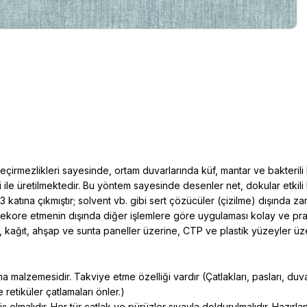
mezlikleri sayesinde, ortam duvarlarında küf, mantar ve bakterili lekele
i ile üretilmektedir. Bu yöntem sayesinde desenler net, dokular etkil
 3 katına çıkmıştır; solvent vb. gibi sert çözücüler (çizilme) dışınd
ekore etmenin dışında diğer işlemlere göre uygulaması kolay ve prati
, kağıt, ahşap ve sunta paneller üzerine, CTP ve plastik yüzeyler üze
 malzemesidir. Takviye etme özelliği vardır (Çatlakları, pasları, duvar
retiküler çatlamaları önler.)
ş olmalıdır. Her tür çatlak ve pürüzler sıvayla doldurulmalıdır. Hazı