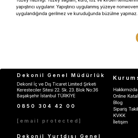
yapıştırıcı uygulanır. Yapıştırıcı uygulanmış yüzeye nonwoven ka
uygulandığında gerilmez ve kuruduğunda büzülme yapmaz. Bu n
Dekonil Genel Müdürlük
Kurum
Dekonil İç ve Dış Ticaret Limited Şirketi
Hakkımızda
Keresteciler Sitesi 22. Sk. 23. Blok No:36
Başakşehir İstanbul TÜRKİYE
Online Katal
Blog
0850 304 42 00
Sipariş Taki
KVKK
[email protected]
İletişim
Dekonil Yurtdışı Genel