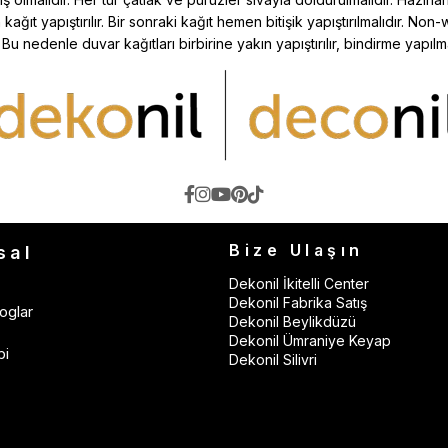
ğıt yapıştırılır. Bir sonraki kağıt hemen bitişik yapıştırılmalıdır. Non-
edenle duvar kağıtları birbirine yakın yapıştırılır, bindirme yapılm
Bize Ulaşın
sal
Dekonil İkitelli Center
Dekonil Fabrika Satış
oglar
Dekonil Beylikdüzü
Dekonil Ümraniye Keyap
bi
Dekonil Silivri