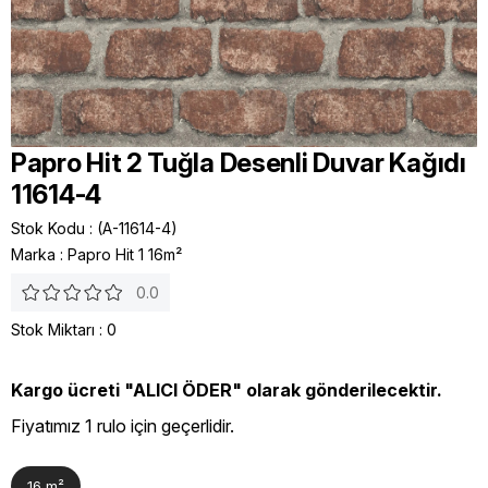
Papro Hit 2 Tuğla Desenli Duvar Kağıdı
11614-4
Stok Kodu
(A-11614-4)
Marka
:
Papro Hit 1 16m²
0.0
Stok Miktarı
:
0
Kargo ücreti "ALICI ÖDER" olarak gönderilecektir.
Fiyatımız 1 rulo için geçerlidir.
16 m²