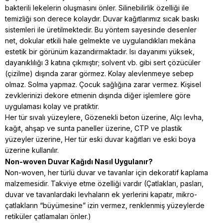
bakterili lekelerin oluşmasını önler. Silinebilirlik özelliği ile
temizliği son derece kolaydır. Duvar kağıtlarımız sıcak baskı
sistemleri ile üretilmektedir. Bu yöntem sayesinde desenler
net, dokular etkili hale gelmekte ve uygulandıkları mekâna
estetik bir görünüm kazandırmaktadır. Isı dayanımı yüksek,
dayanıklılığı 3 katına çıkmıştır; solvent vb. gibi sert çözücüler
(çizilme) dışında zarar görmez. Kolay alevlenmeye sebep
olmaz. Solma yapmaz. Çocuk sağlığına zarar vermez. Kişisel
zevklerinizi dekore etmenin dışında diğer işlemlere göre
uygulaması kolay ve pratiktir.
Her tür sıvalı yüzeylere, Gözenekli beton üzerine, Alçı levha,
kağıt, ahşap ve sunta paneller üzerine, CTP ve plastik
yüzeyler üzerine, Her tür eski duvar kağıtları ve eski boya
üzerine kullanılır.
Non-woven Duvar Kağıdı Nasıl Uygulanır?
Non-woven, her türlü duvar ve tavanlar için dekoratif kaplama
malzemesidir. Takviye etme özelliği vardır (Çatlakları, pasları,
duvar ve tavanlardaki levhaların ek yerlerini kapatır, mikro-
çatlakların “büyümesine” izin vermez, renklenmiş yüzeylerde
retiküler çatlamaları önler.)