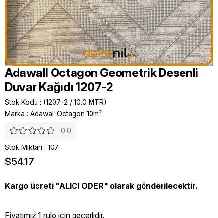
Adawall Octagon Geometrik Desenli
Duvar Kağıdı 1207-2
Stok Kodu
(1207-2 / 10.0 MTR)
Marka
:
Adawall Octagon 10m²
0.0
Stok Miktarı
:
107
$54.17
Kargo ücreti "ALICI ÖDER" olarak gönderilecektir.
Fiyatımız 1 rulo icin geçerlidir.