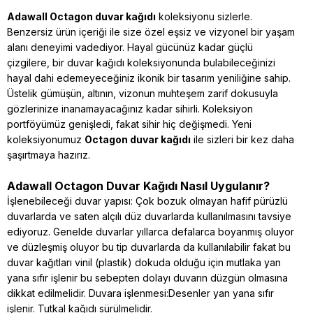
Adawall O
ctagon duvar kağıdı
koleksiyonu sizlerle.
Benzersiz ürün içeriği ile size özel eşsiz ve vizyonel bir yaşam
alanı deneyimi vadediyor. Hayal gücünüz kadar güçlü
çizgilere, bir duvar kağıdı koleksiyonunda bulabileceğinizi
hayal dahi edemeyeceğiniz ikonik bir tasarım yeniliğine sahip.
Üstelik gümüşün, altının, vizonun muhteşem zarif dokusuyla
gözlerinize inanamayacağınız kadar sihirli. Koleksiyon
portföyümüz genişledi, fakat sihir hiç değişmedi. Yeni
koleksiyonumuz
Octagon duvar kağıdı
ile sizleri bir kez daha
şaşırtmaya hazırız.
Adawall Octagon Duvar Kağıdı Nasıl Uygulanır?
İşlenebileceği duvar yapısı: Çok bozuk olmayan hafif pürüzlü
duvarlarda ve saten alçılı düz duvarlarda kullanılmasını tavsiye
ediyoruz. Genelde duvarlar yıllarca defalarca boyanmış oluyor
ve düzleşmiş oluyor bu tip duvarlarda da kullanılabilir fakat bu
duvar kağıtları vinil (plastik) dokuda olduğu için mutlaka yan
yana sıfır işlenir bu sebepten dolayı duvarın düzgün olmasına
dikkat edilmelidir. Duvara işlenmesi:Desenler yan yana sıfır
işlenir. Tutkal kağıdı sürülmelidir.