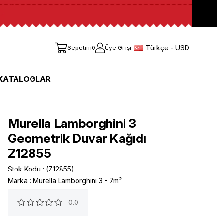
Türkçe - USD
Sepetim
0
Üye Girişi
KATALOGLAR
Murella Lamborghini 3
Geometrik Duvar Kağıdı
Z12855
Stok Kodu
(Z12855)
Marka
:
Murella Lamborghini 3 - 7m²
0.0