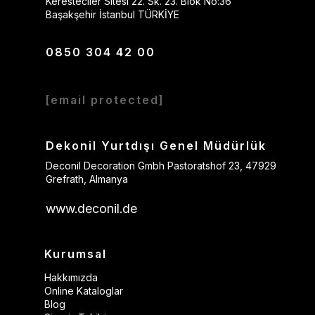
Keresteciler Sitesi 22. Sk. 23. Blok No:36
Başakşehir İstanbul TÜRKİYE
0850 304 42 00
[email protected]
Dekonil Yurtdışı Genel Müdürlük
Deconil Decoration Gmbh Pastoratshof 23, 47929
Grefrath, Almanya
www.deconil.de
Kurumsal
Hakkımızda
Online Kataloglar
Blog