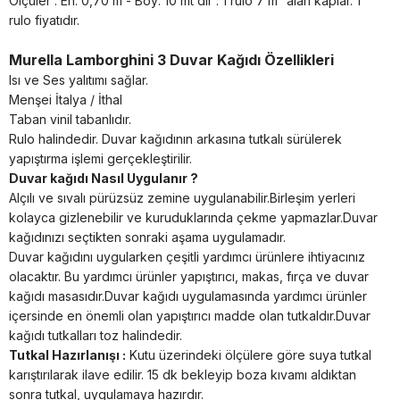
Ölçüler : En: 0,70 m - Boy: 10 mt dir . 1 rulo 7 m² alan kaplar. 1
rulo fiyatıdır.
Murella Lamborghini 3 Duvar Kağıdı Özellikleri
Isı ve Ses yalıtımı sağlar.
Menşei İtalya / İthal
Taban vinil tabanlıdır.
Rulo halindedir. Duvar kağıdının arkasına tutkalı sürülerek
yapıştırma işlemi gerçekleştirilir.
Duvar kağıdı Nasıl Uygulanır ?
Alçılı ve sıvalı pürüzsüz zemine uygulanabilir.Birleşim yerleri
kolayca gizlenebilir ve kuruduklarında çekme yapmazlar.Duvar
kağıdınızı seçtikten sonraki aşama uygulamadır.
Duvar kağıdını uygularken çeşitli yardımcı ürünlere ihtiyacınız
olacaktır. Bu yardımcı ürünler yapıştırıcı, makas, fırça ve duvar
kağıdı masasıdır.Duvar kağıdı uygulamasında yardımcı ürünler
içersinde en önemli olan yapıştırıcı madde olan tutkaldır.Duvar
kağıdı tutkalları toz halindedir.
Tutkal Hazırlanışı :
Kutu üzerindeki ölçülere göre suya tutkal
karıştırılarak ilave edilir. 15 dk bekleyip boza kıvamı aldıktan
sonra tutkal, uygulamaya hazırdır.