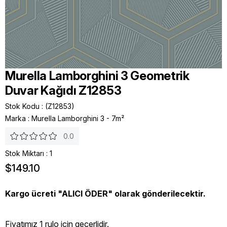
Murella Lamborghini 3 Geometrik
Duvar Kağıdı Z12853
Stok Kodu
(Z12853)
Marka
:
Murella Lamborghini 3 - 7m²
0.0
Stok Miktarı
:
1
$149.10
Kargo ücreti "ALICI ÖDER" olarak gönderilecektir.
Fiyatımız 1 rulo icin geçerlidir.