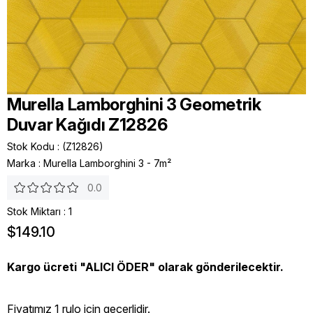
Murella Lamborghini 3 Geometrik
Duvar Kağıdı Z12826
Stok Kodu
(Z12826)
Marka
:
Murella Lamborghini 3 - 7m²
0.0
Stok Miktarı
:
1
$149.10
Kargo ücreti "ALICI ÖDER" olarak gönderilecektir.
Fiyatımız 1 rulo icin geçerlidir.