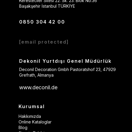
Keresteciler Sitesi 22. Sk. 23. Blok No:36
Başakşehir İstanbul TÜRKİYE
0850 304 42 00
[email protected]
Dekonil Yurtdışı Genel Müdürlük
Deconil Decoration Gmbh Pastoratshof 23, 47929
Grefrath, Almanya
www.deconil.de
Kurumsal
Hakkımızda
Online Kataloglar
Blog