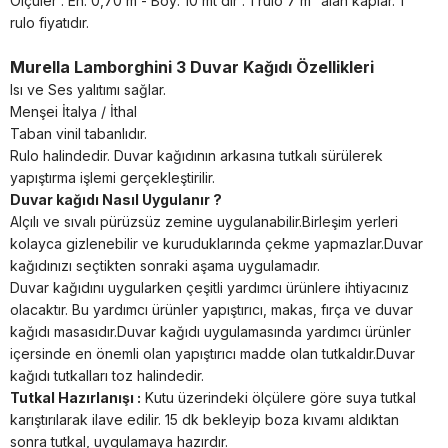
Ölçüler : En: 0,70 m - Boy: 10 mt dir . 1 rulo 7 m² alan kaplar. 1
rulo fiyatıdır.
Murella Lamborghini 3 Duvar Kağıdı Özellikleri
Isı ve Ses yalıtımı sağlar.
Menşei İtalya / İthal
Taban vinil tabanlıdır.
Rulo halindedir. Duvar kağıdının arkasına tutkalı sürülerek
yapıştırma işlemi gerçekleştirilir.
Duvar kağıdı Nasıl Uygulanır ?
Alçılı ve sıvalı pürüzsüz zemine uygulanabilir.Birleşim yerleri
kolayca gizlenebilir ve kuruduklarında çekme yapmazlar.Duvar
kağıdınızı seçtikten sonraki aşama uygulamadır.
Duvar kağıdını uygularken çeşitli yardımcı ürünlere ihtiyacınız
olacaktır. Bu yardımcı ürünler yapıştırıcı, makas, fırça ve duvar
kağıdı masasıdır.Duvar kağıdı uygulamasında yardımcı ürünler
içersinde en önemli olan yapıştırıcı madde olan tutkaldır.Duvar
kağıdı tutkalları toz halindedir.
Tutkal Hazırlanışı :
Kutu üzerindeki ölçülere göre suya tutkal
karıştırılarak ilave edilir. 15 dk bekleyip boza kıvamı aldıktan
sonra tutkal, uygulamaya hazırdır.