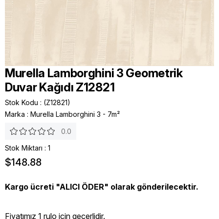
Murella Lamborghini 3 Geometrik
Duvar Kağıdı Z12821
Stok Kodu
(Z12821)
Marka
:
Murella Lamborghini 3 - 7m²
0.0
Stok Miktarı
:
1
$148.88
Kargo ücreti "ALICI ÖDER" olarak gönderilecektir.
Fiyatımız 1 rulo icin geçerlidir.