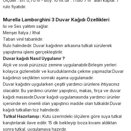
Ölçüler : En: 0,70 m - Boy: 10 mt dir . 1 rulo 7 m² alan kaplar. 1
rulo fiyatıdır.
Murella Lamborghini 3 Duvar Kağıdı Özellikleri
Isı ve Ses yalıtımı sağlar.
Menşei İtalya / İthal
Taban vinil tabanlıdır.
Rulo halindedir. Duvar kağıdının arkasına tutkalı sürülerek
yapıştırma işlemi gerçekleştirilir.
Duvar kağıdı Nasıl Uygulanır ?
Alçılı ve sıvalı pürüzsüz zemine uygulanabilir.Birleşim yerleri
kolayca gizlenebilir ve kuruduklarında çekme yapmazlar.Duvar
kağıdınızı seçtikten sonraki aşama uygulamadır.
Duvar kağıdını uygularken çeşitli yardımcı ürünlere ihtiyacınız
olacaktır. Bu yardımcı ürünler yapıştırıcı, makas, fırça ve duvar
kağıdı masasıdır.Duvar kağıdı uygulamasında yardımcı ürünler
içersinde en önemli olan yapıştırıcı madde olan tutkaldır.Duvar
kağıdı tutkalları toz halindedir.
Tutkal Hazırlanışı :
Kutu üzerindeki ölçülere göre suya tutkal
karıştırılarak ilave edilir. 15 dk bekleyip boza kıvamı aldıktan
sonra tutkal, uygulamaya hazırdır.