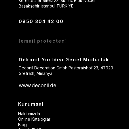
Keresteciler Sitesi 22. Sk. 23. Blok No:36
Başakşehir İstanbul TÜRKİYE
0850 304 42 00
[email protected]
Dekonil Yurtdışı Genel Müdürlük
Deconil Decoration Gmbh Pastoratshof 23, 47929
Grefrath, Almanya
www.deconil.de
Kurumsal
Hakkımızda
Online Kataloglar
Blog