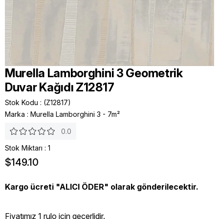
Murella Lamborghini 3 Geometrik
Duvar Kağıdı Z12817
Stok Kodu
(Z12817)
Marka
:
Murella Lamborghini 3 - 7m²
0.0
Stok Miktarı
:
1
$149.10
Kargo ücreti "ALICI ÖDER" olarak gönderilecektir.
Fiyatımız 1 rulo icin geçerlidir.