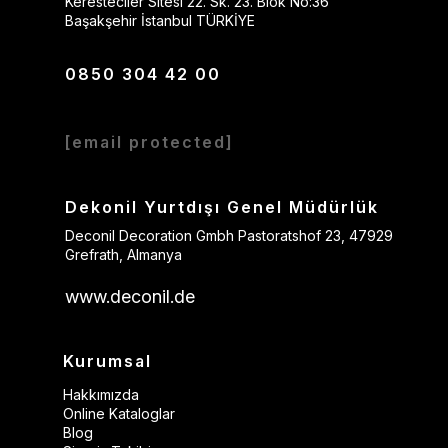
Keresteciler Sitesi 22. Sk. 23. Blok No:36
Başakşehir İstanbul TÜRKİYE
0850 304 42 00
[email protected]
Dekonil Yurtdışı Genel Müdürlük
Deconil Decoration Gmbh Pastoratshof 23, 47929
Grefrath, Almanya
www.deconil.de
Kurumsal
Hakkımızda
Online Kataloglar
Blog