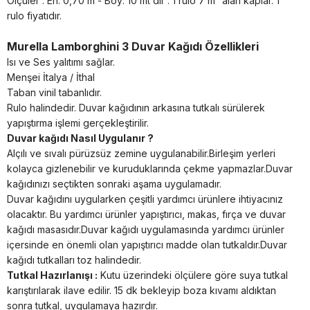
Ölçüler : En: 0,70 m - Boy: 10 mt dir . 1 rulo 7 m² alan kaplar. 1
rulo fiyatıdır.
Murella Lamborghini 3 Duvar Kağıdı Özellikleri
Isı ve Ses yalıtımı sağlar.
Menşei İtalya / İthal
Taban vinil tabanlıdır.
Rulo halindedir. Duvar kağıdının arkasına tutkalı sürülerek
yapıştırma işlemi gerçekleştirilir.
Duvar kağıdı Nasıl Uygulanır ?
Alçılı ve sıvalı pürüzsüz zemine uygulanabilir.Birleşim yerleri
kolayca gizlenebilir ve kuruduklarında çekme yapmazlar.Duvar
kağıdınızı seçtikten sonraki aşama uygulamadır.
Duvar kağıdını uygularken çeşitli yardımcı ürünlere ihtiyacınız
olacaktır. Bu yardımcı ürünler yapıştırıcı, makas, fırça ve duvar
kağıdı masasıdır.Duvar kağıdı uygulamasında yardımcı ürünler
içersinde en önemli olan yapıştırıcı madde olan tutkaldır.Duvar
kağıdı tutkalları toz halindedir.
Tutkal Hazırlanışı :
Kutu üzerindeki ölçülere göre suya tutkal
karıştırılarak ilave edilir. 15 dk bekleyip boza kıvamı aldıktan
sonra tutkal, uygulamaya hazırdır.