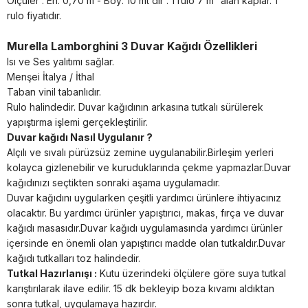
Ölçüler : En: 0,70 m - Boy: 10 mt dir . 1 rulo 7 m² alan kaplar. 1
rulo fiyatıdır.
Murella Lamborghini 3 Duvar Kağıdı Özellikleri
Isı ve Ses yalıtımı sağlar.
Menşei İtalya / İthal
Taban vinil tabanlıdır.
Rulo halindedir. Duvar kağıdının arkasına tutkalı sürülerek
yapıştırma işlemi gerçekleştirilir.
Duvar kağıdı Nasıl Uygulanır ?
Alçılı ve sıvalı pürüzsüz zemine uygulanabilir.Birleşim yerleri
kolayca gizlenebilir ve kuruduklarında çekme yapmazlar.Duvar
kağıdınızı seçtikten sonraki aşama uygulamadır.
Duvar kağıdını uygularken çeşitli yardımcı ürünlere ihtiyacınız
olacaktır. Bu yardımcı ürünler yapıştırıcı, makas, fırça ve duvar
kağıdı masasıdır.Duvar kağıdı uygulamasında yardımcı ürünler
içersinde en önemli olan yapıştırıcı madde olan tutkaldır.Duvar
kağıdı tutkalları toz halindedir.
Tutkal Hazırlanışı :
Kutu üzerindeki ölçülere göre suya tutkal
karıştırılarak ilave edilir. 15 dk bekleyip boza kıvamı aldıktan
sonra tutkal, uygulamaya hazırdır.