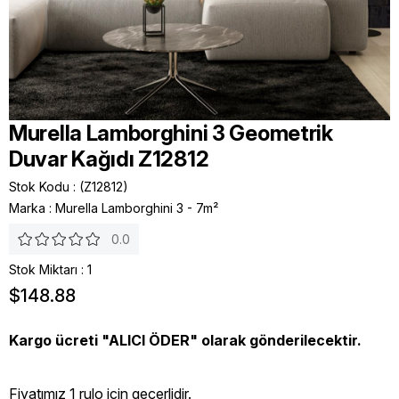
Murella Lamborghini 3 Geometrik
Duvar Kağıdı Z12812
Stok Kodu
(Z12812)
Marka
:
Murella Lamborghini 3 - 7m²
0.0
Stok Miktarı
:
1
$148.88
Kargo ücreti "ALICI ÖDER" olarak gönderilecektir.
Fiyatımız 1 rulo icin geçerlidir.