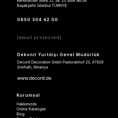
Keresteciler Sitesi 22. Sk. 23. Blok No:36
Başakşehir İstanbul TÜRKİYE
0850 304 42 00
[email protected]
Dekonil Yurtdışı Genel Müdürlük
Deconil Decoration Gmbh Pastoratshof 23, 47929
Grefrath, Almanya
www.deconil.de
Kurumsal
Hakkımızda
Online Kataloglar
Blog