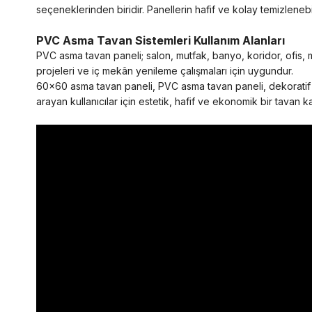
seçeneklerinden biridir. Panellerin hafif ve kolay temizlenebi
PVC Asma Tavan Sistemleri Kullanım Alanları
PVC asma tavan paneli; salon, mutfak, banyo, koridor, ofis, m
projeleri ve iç mekân yenileme çalışmaları için uygundur.
60x60 asma tavan paneli, PVC asma tavan paneli, dekoratif asm
arayan kullanıcılar için estetik, hafif ve ekonomik bir tavan