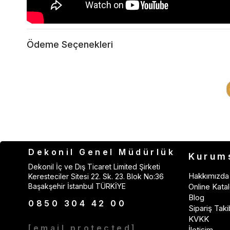
Ödeme Seçenekleri
Dekonil Genel Müdürlük
Kurum
Dekonil İç ve Dış Ticaret Limited Şirketi
Hakkımızda
Keresteciler Sitesi 22. Sk. 23. Blok No:36
Başakşehir İstanbul TÜRKİYE
Online Katal
Blog
0850 304 42 00
Sipariş Taki
KVKK
[email protected]
İletişim