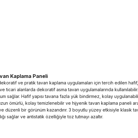
van Kaplama Paneli
ratif ve pratik tavan kaplama uygulamaları için tercih edilen hafif,
 ticari alanlarda dekoratif asma tavan uygulamalarında kullanılabilir
ağlar. Hafif yapısı tavana fazla yük bindirmez, kolay uygulanabilir 
un ömürlü, kolay temizlenebilir ve hijyenik tavan kaplama paneli aray
düzenli bir görünüm kazandırır. 3 boyutlu yüzey etkisiyle klasik tav
ğı sağlar ve antistatik özelliğiyle toz tutmayı azaltır.