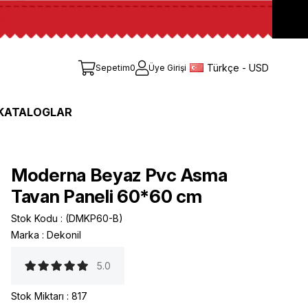
Türkçe - USD
Sepetim
0
Üye Girişi
KATALOGLAR
Moderna Beyaz Pvc Asma
Tavan Paneli 60*60 cm
Stok Kodu
(DMKP60-B)
Marka
:
Dekonil
5.0
Stok Miktarı
:
817