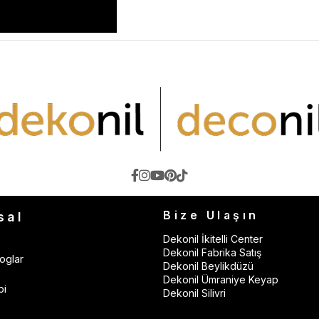
Bize Ulaşın
sal
Dekonil İkitelli Center
Dekonil Fabrika Satış
oglar
Dekonil Beylikdüzü
Dekonil Ümraniye Keyap
bi
Dekonil Silivri