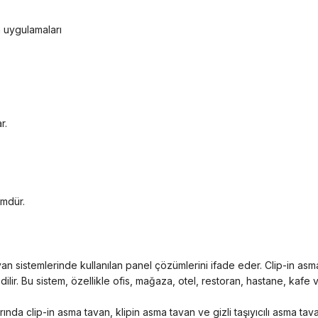
 uygulamaları
r.
mdür.
a tavan sistemlerinde kullanılan panel çözümlerini ifade eder. Clip-in a
r. Bu sistem, özellikle ofis, mağaza, otel, restoran, hastane, kafe v
a clip-in asma tavan, klipin asma tavan ve gizli taşıyıcılı asma tava