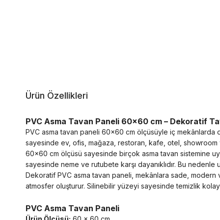
Ürün Özellikleri
PVC Asma Tavan Paneli 60x60 cm – Dekoratif Ta
PVC asma tavan paneli 60x60 cm ölçüsüyle iç mekânlarda deko
sayesinde ev, ofis, mağaza, restoran, kafe, otel, showroom ve
60x60 cm ölçüsü sayesinde birçok asma tavan sistemine uyum s
sayesinde neme ve rutubete karşı dayanıklıdır. Bu nedenle uz
Dekoratif PVC asma tavan paneli, mekânlara sade, modern ve 
atmosfer oluşturur. Silinebilir yüzeyi sayesinde temizlik kolaylı
PVC Asma Tavan Paneli
Ürün Ölçüsü:
60 x 60 cm