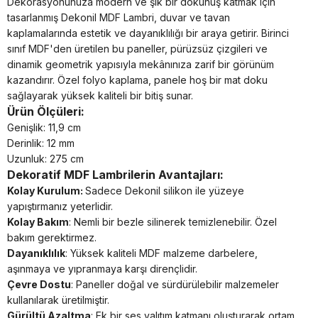
Dekorasyonunuza modern ve şık bir dokunuş katmak için
tasarlanmış Dekonil MDF Lambri, duvar ve tavan
kaplamalarında estetik ve dayanıklılığı bir araya getirir. Birinci
sınıf MDF'den üretilen bu paneller, pürüzsüz çizgileri ve
dinamik geometrik yapısıyla mekânınıza zarif bir görünüm
kazandırır. Özel folyo kaplama, panele hoş bir mat doku
sağlayarak yüksek kaliteli bir bitiş sunar.
Ürün Ölçüleri:
Genişlik: 11,9 cm
Derinlik: 12 mm
Uzunluk: 275 cm
Dekoratif MDF Lambrilerin Avantajları:
Kolay Kurulum:
Sadece Dekonil silikon ile yüzeye
yapıştırmanız yeterlidir.
Kolay Bakım
: Nemli bir bezle silinerek temizlenebilir. Özel
bakım gerektirmez.
Dayanıklılık
: Yüksek kaliteli MDF malzeme darbelere,
aşınmaya ve yıpranmaya karşı dirençlidir.
Çevre Dostu
: Paneller doğal ve sürdürülebilir malzemeler
kullanılarak üretilmiştir.
Gürültü Azaltma
: Ek bir ses yalıtım katmanı oluşturarak ortam