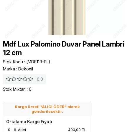
Mdf Lux Palomino Duvar Panel Lambri
12 cm
Stok Kodu
(MDF119-PL)
Marka
:
Dekonil
0.0
Stok Miktarı
:
0
Kargo ücreti "ALICI ÖDER" olarak
gönderilecektir.
Ortalama Kargo Fiyatı
0 - 6 Adet
400,00 TL