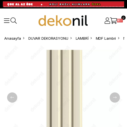
0
Anasayfa
DUVAR DEKORASYONU
LAMBRİ
MDF Lambri
M