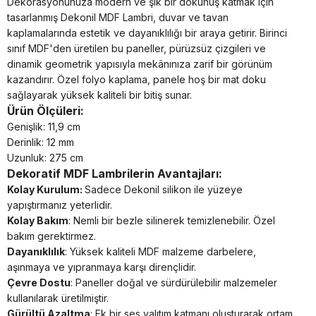
Dekorasyonunuza modern ve şık bir dokunuş katmak için
tasarlanmış Dekonil MDF Lambri, duvar ve tavan
kaplamalarında estetik ve dayanıklılığı bir araya getirir. Birinci
sınıf MDF'den üretilen bu paneller, pürüzsüz çizgileri ve
dinamik geometrik yapısıyla mekânınıza zarif bir görünüm
kazandırır. Özel folyo kaplama, panele hoş bir mat doku
sağlayarak yüksek kaliteli bir bitiş sunar.
Ürün Ölçüleri:
Genişlik: 11,9 cm
Derinlik: 12 mm
Uzunluk: 275 cm
Dekoratif MDF Lambrilerin Avantajları:
Kolay Kurulum:
Sadece Dekonil silikon ile yüzeye
yapıştırmanız yeterlidir.
Kolay Bakım
: Nemli bir bezle silinerek temizlenebilir. Özel
bakım gerektirmez.
Dayanıklılık
: Yüksek kaliteli MDF malzeme darbelere,
aşınmaya ve yıpranmaya karşı dirençlidir.
Çevre Dostu
: Paneller doğal ve sürdürülebilir malzemeler
kullanılarak üretilmiştir.
Gürültü Azaltma
: Ek bir ses yalıtım katmanı oluşturarak ortam