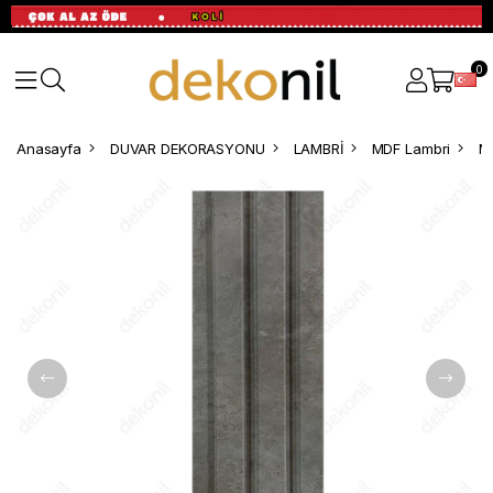
0
Anasayfa
DUVAR DEKORASYONU
LAMBRİ
MDF Lambri
M