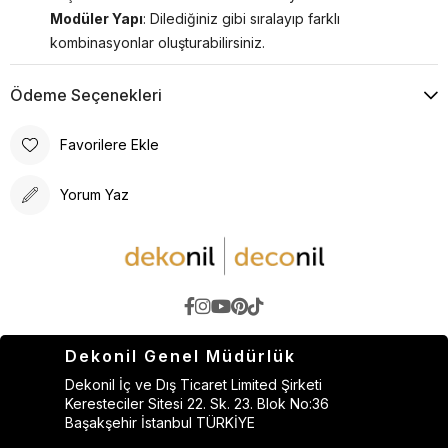
Modüler Yapı
: Dilediğiniz gibi sıralayıp farklı
kombinasyonlar oluşturabilirsiniz.
Ödeme Seçenekleri
Favorilere Ekle
Yorum Yaz
Dekonil Genel Müdürlük
Dekonil İç ve Dış Ticaret Limited Şirketi
Keresteciler Sitesi 22. Sk. 23. Blok No:36
Başakşehir İstanbul TÜRKİYE