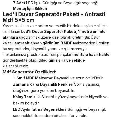
7 Adet LED Işık:
Gün Işığı ve Beyaz Işık seçeneği
Montaj İçin Silikon
Led'li Duvar Seperatör Paketi - Antrasit
Mdf 5x5 cm
Yaşam alanlarınıza modern ve estetik bir dokunuş katmak için
tasarlanan
Led'li Duvar Seperatör Paketi
,
1 metre eninde
alanlara
uygulanmak üzere özel olarak üretilmiştir. Üstün
kaliteli
antrasit ahşap görünümlü MDF
malzemeden üretilen
bu seperatörler, dayanıklı yapısı ve şık tasarımıyla
mekanlarınıza prestij katar. Tüm parçalar
montaja hazır halde
gönderilmekte olup,
dilediğiniz sıra ve şekilde
kullanabilirsiniz.
Mdf Seperatör Özellikleri:
1. Sınıf MDF Malzeme
: Dayanıklı ve uzun ömürlüdür.
Zamana Karşı Dayanıklı Renkler
: Solma yapmaz,
isteğinize göre yeniden boyanabilir.
Kolay Temizlik
: Silinebilir yüzeyi sayesinde hijyenik ve
bakımı kolaydır.
LED Aydınlatma Seçenekleri
: Gün ışığı ve beyaz ışık
seçenekleri ile modern bir atmosfer yaratır.