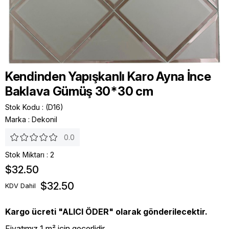
Kendinden Yapışkanlı Karo Ayna İnce
Baklava Gümüş 30*30 cm
Stok Kodu
(D16)
Marka
:
Dekonil
0.0
Stok Miktarı
:
2
$32.50
$32.50
KDV Dahil
Kargo ücreti "ALICI ÖDER" olarak gönderilecektir.
Fiyatımız 1 m² için geçerlidir.