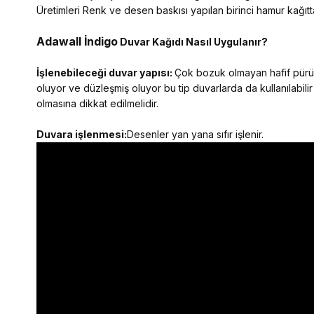
Üretimleri Renk ve desen baskısı yapılan birinci hamur kağıtta
Adawall İndigo
Duvar Kağıdı Nasıl Uygulanır?
İşlenebileceği duvar yapısı:
Çok bozuk olmayan hafif pürüzl
oluyor ve düzleşmiş oluyor bu tip duvarlarda da kullanılabilir
olmasına dikkat edilmelidir.
Duvara işlenmesi:
Desenler yan yana sıfır işlenir.