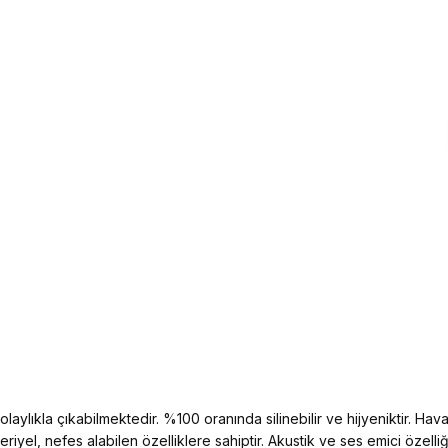
aylıkla çıkabilmektedir. %100 oranında silinebilir ve hijyeniktir. Hava 
kteriyel, nefes alabilen özelliklere sahiptir. Akustik ve ses emici öz