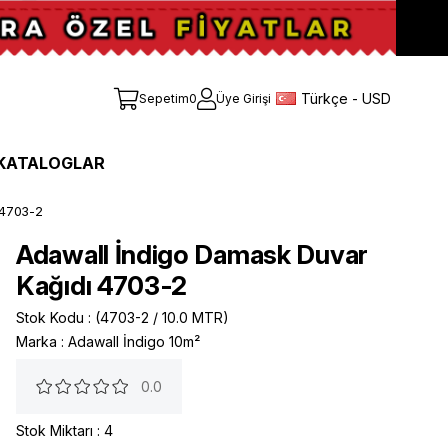
Türkçe - USD
Sepetim
0
Üye Girişi
KATALOGLAR
 4703-2
Adawall İndigo Damask Duvar
Kağıdı 4703-2
Stok Kodu
(4703-2 / 10.0 MTR)
Marka
:
Adawall İndigo 10m²
0.0
Stok Miktarı
:
4