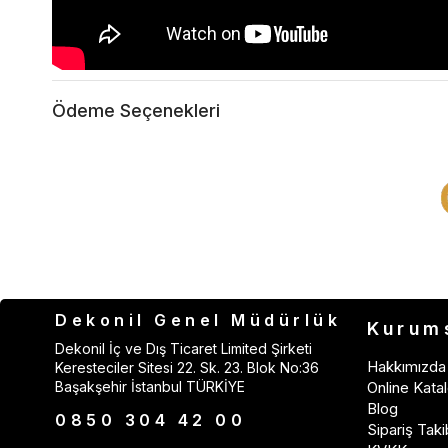
Ödeme Seçenekleri
Dekonil Genel Müdürlük
Kurum
Dekonil İç ve Dış Ticaret Limited Şirketi
Hakkımızda
Keresteciler Sitesi 22. Sk. 23. Blok No:36
Başakşehir İstanbul TÜRKİYE
Online Katal
Blog
0850 304 42 00
Sipariş Taki