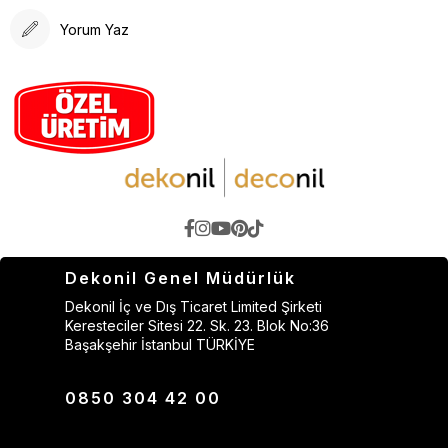
Yorum Yaz
Dekonil Genel Müdürlük
Dekonil İç ve Dış Ticaret Limited Şirketi
Keresteciler Sitesi 22. Sk. 23. Blok No:36
Başakşehir İstanbul TÜRKİYE
0850 304 42 00