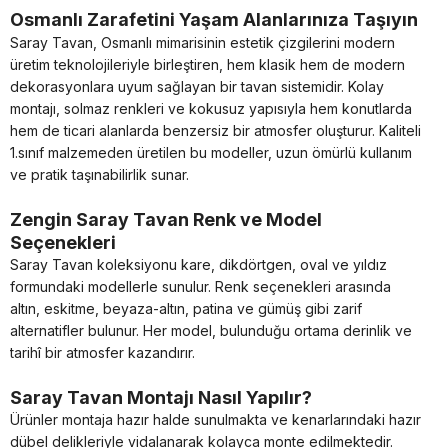
Osmanlı Zarafetini Yaşam Alanlarınıza Taşıyın
Saray Tavan, Osmanlı mimarisinin estetik çizgilerini modern
üretim teknolojileriyle birleştiren, hem klasik hem de modern
dekorasyonlara uyum sağlayan bir tavan sistemidir. Kolay
montajı, solmaz renkleri ve kokusuz yapısıyla hem konutlarda
hem de ticari alanlarda benzersiz bir atmosfer oluşturur. Kaliteli
1.sınıf malzemeden üretilen bu modeller, uzun ömürlü kullanım
ve pratik taşınabilirlik sunar.
Zengin Saray Tavan Renk ve Model
Seçenekleri
Saray Tavan koleksiyonu kare, dikdörtgen, oval ve yıldız
formundaki modellerle sunulur. Renk seçenekleri arasında
altın, eskitme, beyaza-altın, patina ve gümüş gibi zarif
alternatifler bulunur. Her model, bulunduğu ortama derinlik ve
tarihî bir atmosfer kazandırır.
Saray Tavan Montajı Nasıl Yapılır?
Ürünler montaja hazır halde sunulmakta ve kenarlarındaki hazır
dübel delikleriyle vidalanarak kolayca monte edilmektedir.