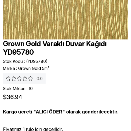
Grown Gold Varaklı Duvar Kağıdı
YD95780
Stok Kodu
(YD95780)
Marka
:
Grown Gold 5m²
0.0
Stok Miktarı
:
10
$36.94
Kargo ücreti "ALICI ÖDER" olarak gönderilecektir.
Fiyatımız 1 rulo icin geçerlidir.