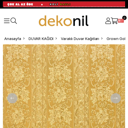
0
Anasayfa
DUVAR KAĞIDI
Varaklı Duvar Kağıtları
Grown Gold 