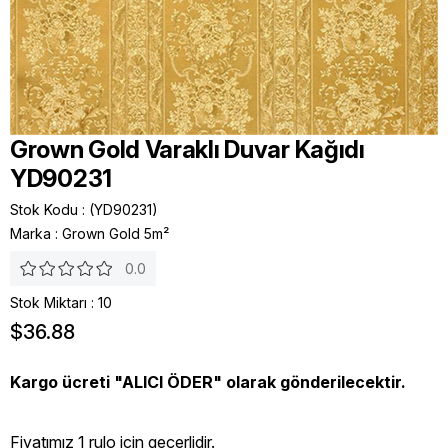
Grown Gold Varaklı Duvar Kağıdı
YD90231
Stok Kodu
(YD90231)
Marka
:
Grown Gold 5m²
0.0
Stok Miktarı
:
10
$36.88
Kargo ücreti "ALICI ÖDER" olarak gönderilecektir.
Fiyatımız 1 rulo icin geçerlidir.