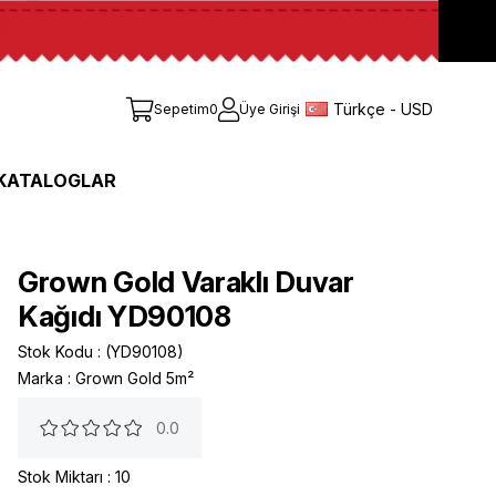
Türkçe - USD
Sepetim
0
Üye Girişi
KATALOGLAR
Grown Gold Varaklı Duvar
Kağıdı YD90108
Stok Kodu
(YD90108)
Marka
:
Grown Gold 5m²
0.0
Stok Miktarı
:
10