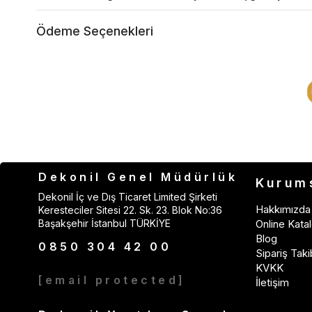
Ödeme Seçenekleri
Dekonil Genel Müdürlük
Kurum
Dekonil İç ve Dış Ticaret Limited Şirketi
Hakkımızda
Keresteciler Sitesi 22. Sk. 23. Blok No:36
Başakşehir İstanbul TÜRKİYE
Online Katal
Blog
0850 304 42 00
Sipariş Taki
KVKK
[email protected]
İletişim