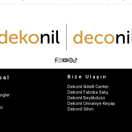
Bize Ulaşın
sal
Dekonil İkitelli Center
Dekonil Fabrika Satış
oglar
Dekonil Beylikdüzü
Dekonil Ümraniye Keyap
bi
Dekonil Silivri