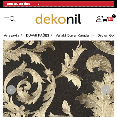
0
Anasayfa
DUVAR KAĞIDI
Varaklı Duvar Kağıtları
Grown Gold 