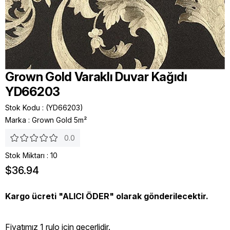
Grown Gold Varaklı Duvar Kağıdı
YD66203
Stok Kodu
(YD66203)
Marka
:
Grown Gold 5m²
0.0
Stok Miktarı
:
10
$36.94
Kargo ücreti "ALICI ÖDER" olarak gönderilecektir.
Fiyatımız 1 rulo icin geçerlidir.