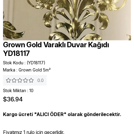
Grown Gold Varaklı Duvar Kağıdı
YD18117
Stok Kodu
(YD18117)
Marka
:
Grown Gold 5m²
0.0
Stok Miktarı
:
10
$36.94
Kargo ücreti "ALICI ÖDER" olarak gönderilecektir.
Fiyatımız 1 rulo icin geçerlidir.