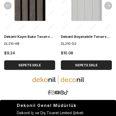
Dekonil Kayın Bakır Tavan ve Duvar Lambri 21cm
Dekonil Boyanabilir Tavan ve Duvar Lambri 21cm
DL210-KB
DL210-D2
$9.24
$10.08
SEPETE EKLE
SEPETE EKLE
Dekonil Genel Müdürlük
Dekonil İç ve Dış Ticaret Limited Şirketi