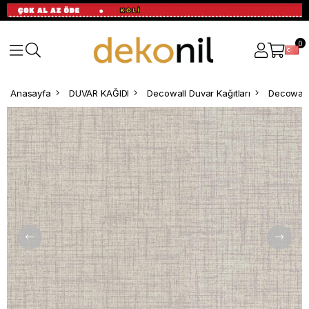
0
Anasayfa
DUVAR KAĞIDI
Decowall Duvar Kağıtları
Decowall