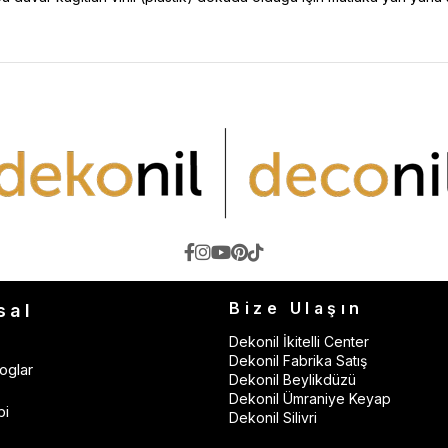
Bize Ulaşın
sal
Dekonil İkitelli Center
Dekonil Fabrika Satış
oglar
Dekonil Beylikdüzü
Dekonil Ümraniye Keyap
bi
Dekonil Silivri