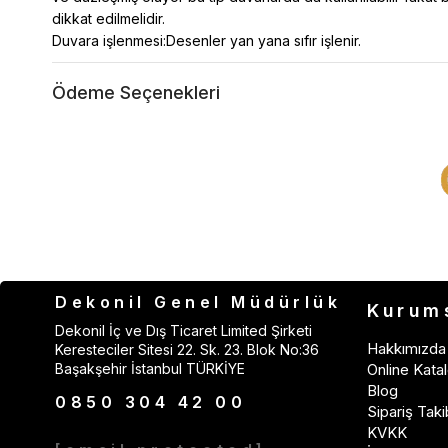
dikkat edilmelidir.
Duvara işlenmesi:Desenler yan yana sıfır işlenir.
Ödeme Seçenekleri
Dekonil Genel Müdürlük
Kurum
Dekonil İç ve Dış Ticaret Limited Şirketi
Hakkımızda
Keresteciler Sitesi 22. Sk. 23. Blok No:36
Başakşehir İstanbul TÜRKİYE
Online Katal
Blog
0850 304 42 00
Sipariş Taki
KVKK