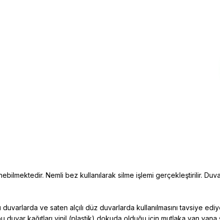
ebilmektedir. Nemli bez kullanılarak silme işlemi gerçekleştirilir. Duva
duvarlarda ve saten alçılı düz duvarlarda kullanılmasını tavsiye edi
bu duvar kağıtları vinil (plastik) dokuda
olduğu için mutlaka yan yana 