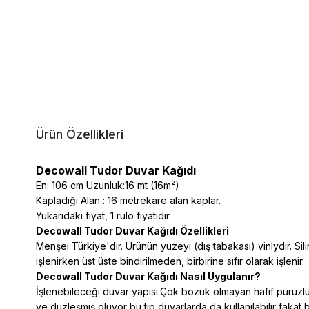
Ürün Özellikleri
Decowall Tudor Duvar Kağıdı
En: 106 cm Uzunluk:16 mt (16m²)
Kapladığı Alan : 16 metrekare alan kaplar.
Yukarıdaki fiyat, 1 rulo fiyatıdır.
Decowall Tudor Duvar Kağıdı Özellikleri
Menşei Türkiye'dir. Ürünün yüzeyi (dış tabakası) vinlydir. Silin
işlenirken üst üste bindirilmeden, birbirine sıfır olarak işlenir.
Decowall Tudor Duvar Kağıdı Nasıl Uygulanır?
İşlenebileceği duvar yapısı:Çok bozuk olmayan hafif pürüzlü 
ve düzleşmiş oluyor bu tip duvarlarda da kullanılabilir fakat 