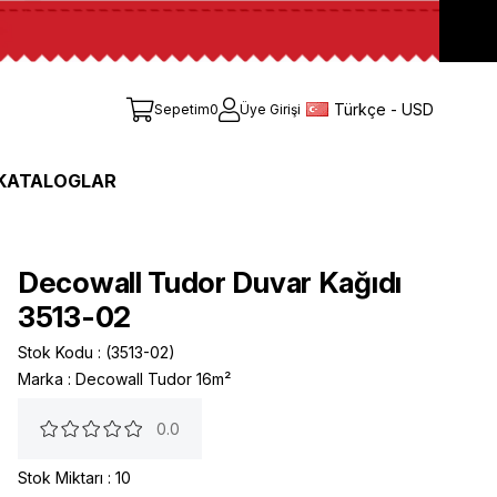
Türkçe - USD
Sepetim
0
Üye Girişi
KATALOGLAR
Decowall Tudor Duvar Kağıdı
3513-02
Stok Kodu
(3513-02)
Marka
:
Decowall Tudor 16m²
0.0
Stok Miktarı
:
10