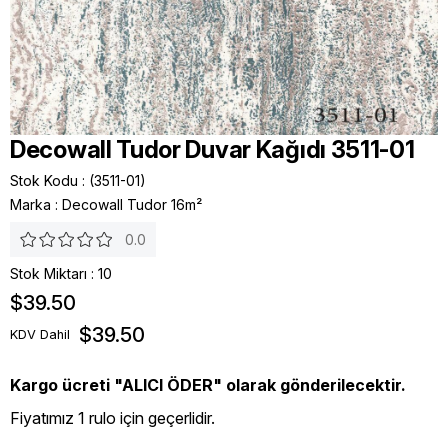
Decowall Tudor Duvar Kağıdı 3511-01
Stok Kodu
(3511-01)
Marka
:
Decowall Tudor 16m²
0.0
Stok Miktarı
:
10
$39.50
$39.50
KDV Dahil
Kargo ücreti "ALICI ÖDER" olarak gönderilecektir.
Fiyatımız 1 rulo için geçerlidir.