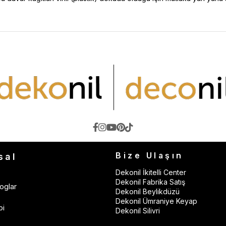
Bize Ulaşın
sal
Dekonil İkitelli Center
Dekonil Fabrika Satış
oglar
Dekonil Beylikdüzü
Dekonil Ümraniye Keyap
bi
Dekonil Silivri