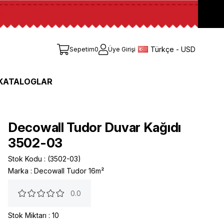
Türkçe - USD
Sepetim
0
Üye Girişi
KATALOGLAR
Decowall Tudor Duvar Kağıdı
3502-03
Stok Kodu
(3502-03)
Marka
:
Decowall Tudor 16m²
0.0
Stok Miktarı
:
10