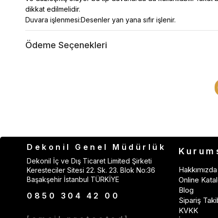
dikkat edilmelidir.
Duvara işlenmesi:Desenler yan yana sıfır işlenir.
Ödeme Seçenekleri
Dekonil Genel Müdürlük
Kurum
Dekonil İç ve Dış Ticaret Limited Şirketi
Hakkımızda
Keresteciler Sitesi 22. Sk. 23. Blok No:36
Başakşehir İstanbul TÜRKİYE
Online Katal
Blog
0850 304 42 00
Sipariş Taki
KVKK