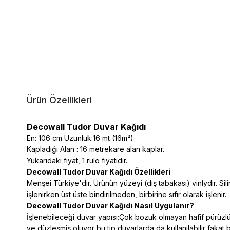
Ürün Özellikleri
Decowall Tudor Duvar Kağıdı
En: 106 cm Uzunluk:16 mt (16m²)
Kapladığı Alan : 16 metrekare alan kaplar.
Yukarıdaki fiyat, 1 rulo fiyatıdır.
Decowall Tudor Duvar Kağıdı Özellikleri
Menşei Türkiye'dir. Ürünün yüzeyi (dış tabakası) vinlydir. Silin
işlenirken üst üste bindirilmeden, birbirine sıfır olarak işlenir.
Decowall Tudor Duvar Kağıdı Nasıl Uygulanır?
İşlenebileceği duvar yapısı:Çok bozuk olmayan hafif pürüzlü 
ve düzleşmiş oluyor bu tip duvarlarda da kullanılabilir fakat 