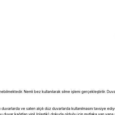
ebilmektedir. Nemli bez kullanılarak silme işlemi gerçekleştirilir. Duva
duvarlarda ve saten alçılı düz duvarlarda kullanılmasını tavsiye edi
bu duvar kağıtları vinil (plastik) dokuda
olduğu için mutlaka yan yana 