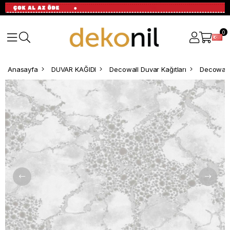
0
Anasayfa
DUVAR KAĞIDI
Decowall Duvar Kağıtları
Decowall