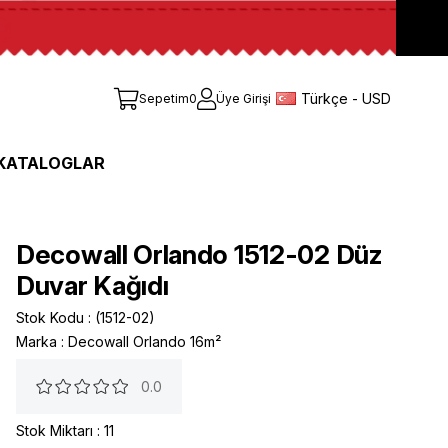
Türkçe - USD
Sepetim
0
Üye Girişi
KATALOGLAR
Decowall Orlando 1512-02 Düz
Duvar Kağıdı
Stok Kodu
(1512-02)
Marka
:
Decowall Orlando 16m²
0.0
Stok Miktarı
:
11