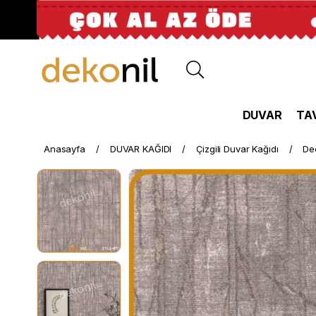
DUVAR
TA
Anasayfa
DUVAR KAĞIDI
Çizgili Duvar Kağıdı
Dec