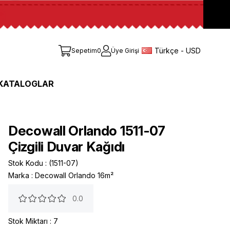
Türkçe - USD
Sepetim
0
Üye Girişi
KATALOGLAR
Decowall Orlando 1511-07
Çizgili Duvar Kağıdı
Stok Kodu
(1511-07)
Marka
:
Decowall Orlando 16m²
0.0
Stok Miktarı
:
7