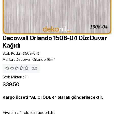
Decowall Orlando 1508-04 Düz Duvar
Kağıdı
Stok Kodu
(1508-04)
Marka
:
Decowall Orlando 16m²
0.0
Stok Miktarı
:
11
$39.50
Kargo ücreti "ALICI ÖDER" olarak gönderilecektir.
Fiyatımız 1 rulo icin geçerlidir.