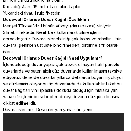
En: 106 cm Uzunluk:16 mt (16m²)
Kapladığı Alan : 16 metrekare alan kaplar.
Yukarıdaki fiyat, 1 rulo fiyatıdır.
Decowall Orlando Duvar Kağıdı Özellikleri
Menşei Türkiye'dir. Ürünün yüzeyi (dış tabakası) vinlydir.
Silinebilmektedir. Nemli bez kullanılarak silme işlemi
gerçekleştirilir. Duvara işlenebilirliği çok kolay ve rahattır. Ürün
duvara işlenirken üst üste bindirilmeden, birbirine sıfır olarak
işlenir.
Decowall Orlando Duvar Kağıdı Nasıl Uygulanır?
İşlenebileceği duvar yapısı:Çok bozuk olmayan hafif pürüzlü
duvarlarda ve saten alçılı düz duvarlarda kullanılmasını tavsiye
ediyoruz. Genelde duvarlar yıllarca defalarca boyanmış oluyor
ve düzleşmiş oluyor bu tip duvarlarda da kullanılabilir fakat bu
duvar kağıtları vinil (plastik) dokuda
olduğu için mutlaka yan
yana sıfır işlenir bu sebepten dolayı duvarın düzgün olmasına
dikkat edilmelidir.
Duvara işlenmesi:Desenler yan yana sıfır işlenir.