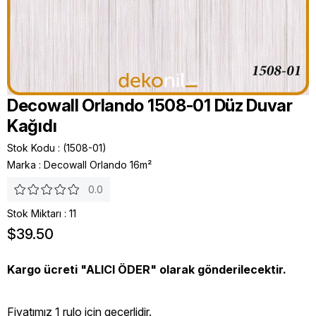
Decowall Orlando 1508-01 Düz Duvar
Kağıdı
Stok Kodu
(1508-01)
Marka
:
Decowall Orlando 16m²
0.0
Stok Miktarı
:
11
$39.50
Kargo ücreti "ALICI ÖDER" olarak gönderilecektir.
Fiyatımız 1 rulo icin geçerlidir.