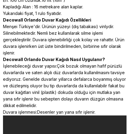
En: 106 cm Uzunluk:16 mt (16m²)
Kapladığı Alan : 16 metrekare alan kaplar.
Yukarıdaki fiyat, 1 rulo fiyatıdır.
Decowall Orlando Duvar Kağıdı Özellikleri
Menşei Türkiye'dir. Ürünün yüzeyi (dış tabakası) vinlydir.
Silinebilmektedir. Nemli bez kullanılarak silme işlemi
gerçekleştirilir. Duvara işlenebilirliği çok kolay ve rahattır. Ürün
duvara işlenirken üst üste bindirilmeden, birbirine sıfır olarak
işlenir.
Decowall Orlando Duvar Kağıdı Nasıl Uygulanır?
İşlenebileceği duvar yapısı:Çok bozuk olmayan hafif pürüzlü
duvarlarda ve saten alçılı düz duvarlarda kullanılmasını tavsiye
ediyoruz. Genelde duvarlar yıllarca defalarca boyanmış oluyor
ve düzleşmiş oluyor bu tip duvarlarda da kullanılabilir fakat bu
duvar kağıtları vinil (plastik) dokuda
olduğu için mutlaka yan
yana sıfır işlenir bu sebepten dolayı duvarın düzgün olmasına
dikkat edilmelidir.
Duvara işlenmesi:Desenler yan yana sıfır işlenir.