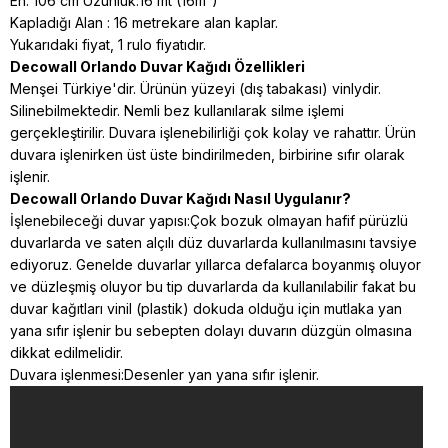
En: 106 cm Uzunluk:16 mt (16m²)
Kapladığı Alan : 16 metrekare alan kaplar.
Yukarıdaki fiyat, 1 rulo fiyatıdır.
Decowall Orlando Duvar Kağıdı Özellikleri
Menşei Türkiye'dir. Ürünün yüzeyi (dış tabakası) vinlydir.
Silinebilmektedir. Nemli bez kullanılarak silme işlemi
gerçekleştirilir. Duvara işlenebilirliği çok kolay ve rahattır. Ürün
duvara işlenirken üst üste bindirilmeden, birbirine sıfır olarak
işlenir.
Decowall Orlando Duvar Kağıdı Nasıl Uygulanır?
İşlenebileceği duvar yapısı:Çok bozuk olmayan hafif pürüzlü
duvarlarda ve saten alçılı düz duvarlarda kullanılmasını tavsiye
ediyoruz. Genelde duvarlar yıllarca defalarca boyanmış oluyor
ve düzleşmiş oluyor bu tip duvarlarda da kullanılabilir fakat bu
duvar kağıtları vinil (plastik) dokuda
olduğu için mutlaka yan
yana sıfır işlenir bu sebepten dolayı duvarın düzgün olmasına
dikkat edilmelidir.
Duvara işlenmesi:Desenler yan yana sıfır işlenir.