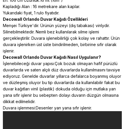
En: 106 cm Uzunluk:16 mt (16m²)
Kapladığı Alan : 16 metrekare alan kaplar.
Yukarıdaki fiyat, 1 rulo fiyatıdır.
Decowall Orlando Duvar Kağıdı Özellikleri
Menşei Türkiye'dir. Ürünün yüzeyi (dış tabakası) vinlydir.
Silinebilmektedir. Nemli bez kullanılarak silme işlemi
gerçekleştirilir. Duvara işlenebilirliği çok kolay ve rahattır. Ürün
duvara işlenirken üst üste bindirilmeden, birbirine sıfır olarak
işlenir.
Decowall Orlando Duvar Kağıdı Nasıl Uygulanır?
İşlenebileceği duvar yapısı:Çok bozuk olmayan hafif pürüzlü
duvarlarda ve saten alçılı düz duvarlarda kullanılmasını tavsiye
ediyoruz. Genelde duvarlar yıllarca defalarca boyanmış oluyor
ve düzleşmiş oluyor bu tip duvarlarda da kullanılabilir fakat bu
duvar kağıtları vinil (plastik) dokuda
olduğu için mutlaka yan
yana sıfır işlenir bu sebepten dolayı duvarın düzgün olmasına
dikkat edilmelidir.
Duvara işlenmesi:Desenler yan yana sıfır işlenir.