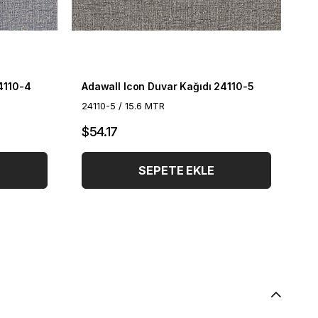
4110-4
Adawall Icon Duvar Kağıdı 24110-5
24110-5 / 15.6 MTR
Z1
$54.17
$1
SEPETE EKLE