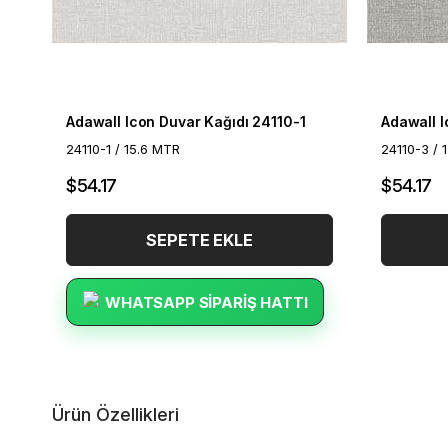
Adawall Icon Duvar Kağıdı 24110-1
Adawall I
24110-1 / 15.6 MTR
24110-3 / 
$54.17
$54.17
SEPETE EKLE
WHATSAPP SIPARIŞ HATTI
Ürün Özellikleri