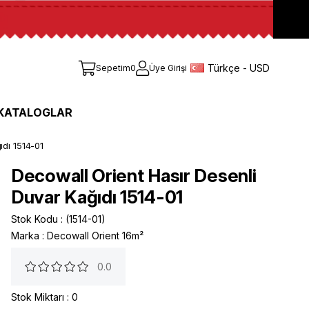
Türkçe - USD
Sepetim
0
Üye Girişi
KATALOGLAR
ıdı 1514-01
Decowall Orient Hasır Desenli
Duvar Kağıdı 1514-01
Stok Kodu
(1514-01)
Marka
:
Decowall Orient 16m²
0.0
Stok Miktarı
:
0