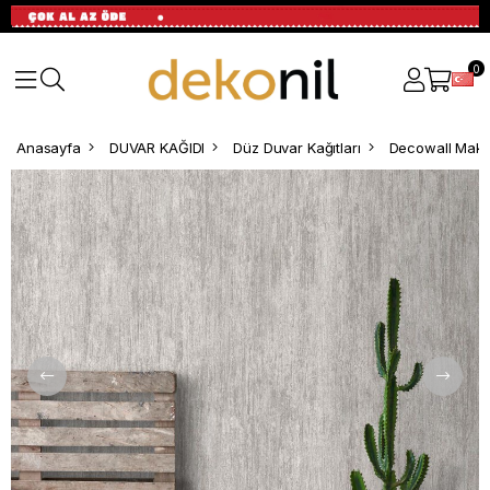
0
Anasayfa
DUVAR KAĞIDI
Düz Duvar Kağıtları
Decowall Maki 