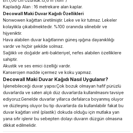
En:1,06 cm Uzunluk:15,6 m (16m²)
Kapladığı Alan : 16 metrekare alan kaplar.
Decowall Maki Duvar Kağıdı Özellikleri
Nonwowen kağıttan üretilmiştir. Leke ve kir tutmaz. Lekeler
kolaylıkla çıkabilmektedir. %100 oranında silinebilir ve
hijyeniktir.
Hava alabilen duvar kağıtlarının güneş ışığına dayanıklılığı
vardır ve hiçbir şekilde solmaz.
Sağlıklı ve doğaldır anti-bakteriyel, nefes alabilen özelliklere
sahiptir.
Akustik ve ses emici özelliği vardır.
Kanserojen madde içermez ve koku yapmaz.
Decowall Maki Duvar Kağıdı Nasıl Uygulanır?
İşlenebileceği duvar yapısı:Çok bozuk olmayan hafif pürüzlü
duvarlarda ve saten alçılı düz duvarlarda kullanılmasını tavsiye
ediyoruz.Genelde duvarlar yıllarca defalarca boyanmış oluyor
ve düzleşmiş oluyor bu tip duvarlarda da kullanılabilir fakat bu
duvar kağıtları vinil (plastik) dokuda olduğu için mutlaka yan
yana sıfır işlenir bu sebepten dolayı duvarın düzgün olmasına
dikkat edilmelidir.