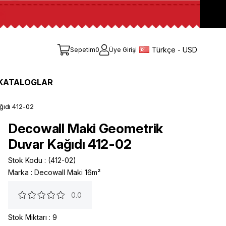
Türkçe - USD
Sepetim
0
Üye Girişi
KATALOGLAR
ğıdı 412-02
Decowall Maki Geometrik
Duvar Kağıdı 412-02
Stok Kodu
(412-02)
Marka
:
Decowall Maki 16m²
0.0
Stok Miktarı
:
9