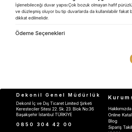
İşlenebileceği duvar yapısı:Çok bozuk olmayan hafif pürüzlü 
ve düzleşmiş oluyor bu tip duvarlarda da kullanılabilir fakat
dikkat edilmelidir.
Ödeme Seçenekleri
Dekonil Genel Müdürlük
Kurum
Dekonil İç ve Dış Ticaret Limited Şirketi
Hakkımızda
Keresteciler Sitesi 22. Sk. 23. Blok No:36
Başakşehir İstanbul TÜRKİYE
Online Katal
Blog
0850 304 42 00
Sipariş Taki