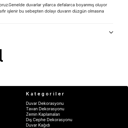
yoruz.Genelde duvarlar yıllarca defalarca boyanmış oluyor
 sıfır işlenir bu sebepten dolayı duvarın düzgün olmasına
Kategoriler
Duvar Dekorasyonu
Tavan Dekorasyonu
Zemin Kaplamaları
Dış Cephe Dekorasyonu
Duvar Kağıdı