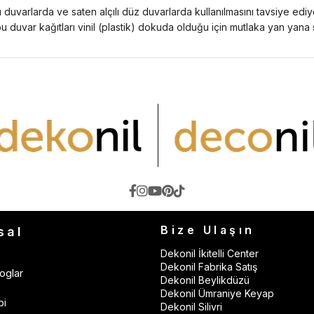
duvarlarda ve saten alçılı düz duvarlarda kullanılmasını tavsiye edi
 bu duvar kağıtları vinil (plastik) dokuda olduğu için mutlaka yan yana
Bize Ulaşın
sal
Dekonil İkitelli Center
Dekonil Fabrika Satış
oglar
Dekonil Beylikdüzü
Dekonil Ümraniye Keyap
bi
Dekonil Silivri