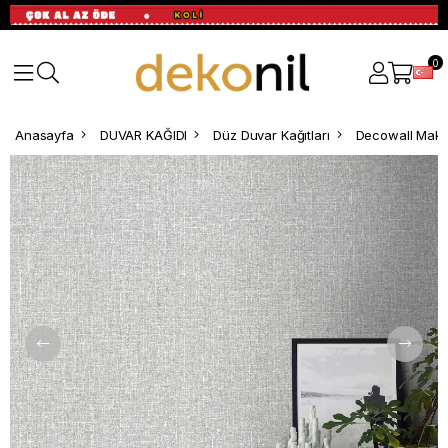
0
Anasayfa
DUVAR KAĞIDI
Düz Duvar Kağıtları
Decowall Maki 