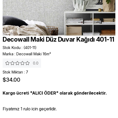
Decowall Maki Düz Duvar Kağıdı 401-11
Stok Kodu
(401-11)
Marka
:
Decowall Maki 16m²
0.0
Stok Miktarı
:
7
$34.00
Kargo ücreti "ALICI ÖDER" olarak gönderilecektir.
Fiyatımız 1 rulo icin geçerlidir.