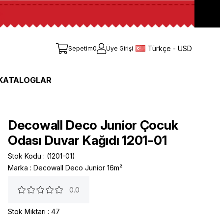
Türkçe - USD
Sepetim
0
Üye Girişi
KATALOGLAR
Decowall Deco Junior Çocuk
Odası Duvar Kağıdı 1201-01
Stok Kodu
(1201-01)
Marka
:
Decowall Deco Junior 16m²
0.0
Stok Miktarı
:
47