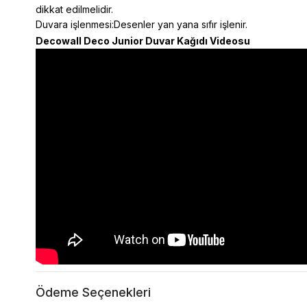
dikkat edilmelidir.
Duvara işlenmesi:Desenler yan yana sıfır işlenir.
Decowall D
eco Junior
Duvar Kağıdı Videosu
Ödeme Seçenekleri