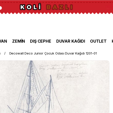
VAN
ZEMİN
DIŞ CEPHE
DUVAR KAĞIDI
OUTLET
ı
Decowall Deco Junior Çocuk Odası Duvar Kağıdı 1201-01