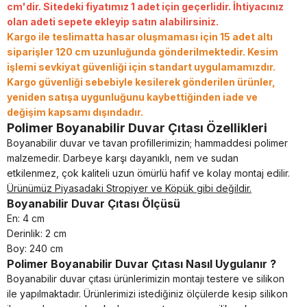
cm'dir. Sitedeki fiyatımız 1 adet için geçerlidir. İhtiyacınız
olan adeti sepete ekleyip satın alabilirsiniz.
Kargo ile teslimatta hasar oluşmaması için 15 adet altı
siparişler 120 cm uzunluğunda gönderilmektedir.
Kesim
işlemi sevkiyat güvenliği için standart uygulamamızdır.
Kargo güvenliği sebebiyle kesilerek gönderilen ürünler,
yeniden satışa uygunluğunu kaybettiğinden iade ve
değişim kapsamı dışındadır.
Polimer Boyanabilir Duvar Çıtası Özellikleri
Boyanabilir duvar ve tavan profillerimizin; hammaddesi polimer
malzemedir. Darbeye karşı dayanıklı, nem ve sudan
etkilenmez, çok kaliteli uzun ömürlü hafif ve kolay montaj edilir.
Ürünümüz Piyasadaki Stropiyer ve Köpük gibi değildir.
Boyanabilir Duvar Çıtası Ölçüsü
En: 4 cm
Derinlik: 2 cm
Boy: 240 cm
Polimer Boyanabilir Duvar Çıtası Nasıl Uygulanır ?
Boyanabilir duvar çıtası ürünlerimizin montajı testere ve silikon
ile yapılmaktadır. Ürünlerimizi istediğiniz ölçülerde kesip silikon