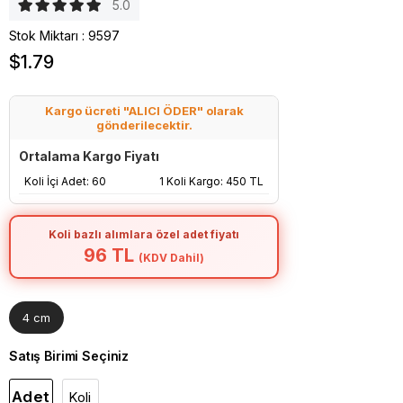
5.0
Stok Miktarı
:
9597
$1.79
Kargo ücreti "ALICI ÖDER" olarak
gönderilecektir.
Ortalama Kargo Fiyatı
Koli İçi Adet: 60
1 Koli Kargo: 450 TL
Koli bazlı alımlara özel adet fiyatı
96 TL
(KDV Dahil)
4 cm
Satış Birimi Seçiniz
Adet
Koli