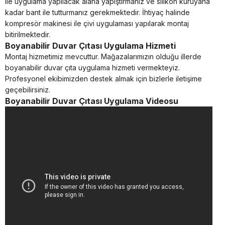
ile uygulama yapılacak alana yapıştırmanız ve silikon kuruyana
kadar bant ile tutturmanız gerekmektedir. İhtiyaç halinde
kompresör makinesi ile çivi uygulaması yapılarak montaj
bitirilmektedir.
Boyanabilir Duvar Çıtası Uygulama Hizmeti
Montaj hizmetimiz mevcuttur. Mağazalarımızın olduğu illerde
boyanabilir duvar çıta uygulama hizmeti vermekteyiz.
Profesyonel ekibimizden destek almak için bizlerle iletişime
geçebilirsiniz.
Boyanabilir Duvar Çıtası Uygulama Videosu