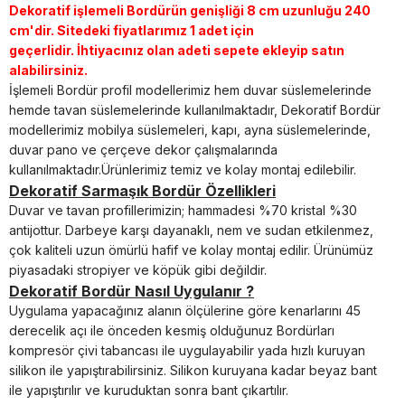
Dekoratif işlemeli Bordürün genişliği 8 cm uzunluğu 240
cm'dir.
Sitedeki fiyatlarımız 1 adet için
geçerlidir.
İhtiyacınız olan adeti sepete ekleyip satın
alabilirsiniz.
İşlemeli Bordür profil modellerimiz hem duvar süslemelerinde
hemde tavan süslemelerinde kullanılmaktadır, Dekoratif Bordür
modellerimiz mobilya süslemeleri, kapı, ayna süslemelerinde,
duvar pano ve çerçeve dekor çalışmalarında
kullanılmaktadır.Ürünlerimiz temiz ve kolay montaj edilebilir.
Dekoratif
Sarmaşık
Bordür Özellikleri
Duvar ve tavan profillerimizin; hammadesi %70 kristal %30
antijottur. Darbeye karşı dayanaklı, nem ve sudan etkilenmez,
çok kaliteli uzun ömürlü hafif ve kolay montaj edilir. Ürünümüz
piyasadaki stropiyer ve köpük gibi değildir.
Dekoratif Bordür Nasıl Uygulanır ?
Uygulama yapacağınız alanın ölçülerine göre kenarlarını 45
derecelik açı ile önceden kesmiş olduğunuz Bordürları
kompresör çivi tabancası ile uygulayabilir yada hızlı kuruyan
silikon ile yapıştırabilirsiniz.
Silikon kuruyana kadar beyaz bant
ile yapıştırılır ve kuruduktan sonra bant çıkartılır.