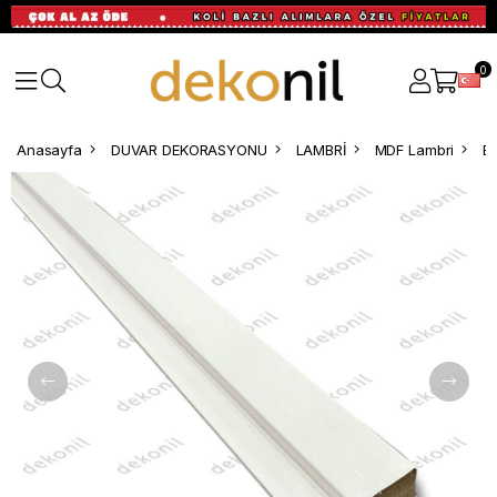
0
Anasayfa
DUVAR DEKORASYONU
LAMBRİ
MDF Lambri
Be