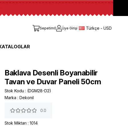
Türkçe - USD
Sepetim
0
Üye Girişi
KATALOGLAR
Baklava Desenli Boyanabilir
Tavan ve Duvar Paneli 50cm
Stok Kodu
(DGM28-D2)
Marka
:
Dekonil
0.0
Stok Miktarı
:
1014