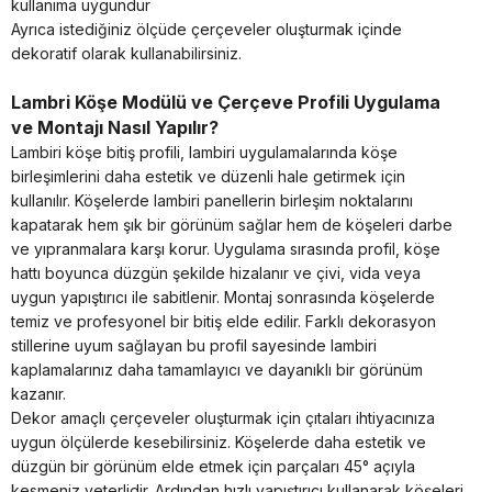
kullanıma uygundur
Ayrıca istediğiniz ölçüde çerçeveler oluşturmak içinde
dekoratif olarak kullanabilirsiniz.
Lambri Köşe Modülü ve Çerçeve Profili Uygulama
ve Montajı Nasıl Yapılır?
Lambiri köşe bitiş profili, lambiri uygulamalarında köşe
birleşimlerini daha estetik ve düzenli hale getirmek için
kullanılır. Köşelerde lambiri panellerin birleşim noktalarını
kapatarak hem şık bir görünüm sağlar hem de köşeleri darbe
ve yıpranmalara karşı korur. Uygulama sırasında profil, köşe
hattı boyunca düzgün şekilde hizalanır ve çivi, vida veya
uygun yapıştırıcı ile sabitlenir. Montaj sonrasında köşelerde
temiz ve profesyonel bir bitiş elde edilir. Farklı dekorasyon
stillerine uyum sağlayan bu profil sayesinde lambiri
kaplamalarınız daha tamamlayıcı ve dayanıklı bir görünüm
kazanır.
Dekor amaçlı çerçeveler oluşturmak için çıtaları ihtiyacınıza
uygun ölçülerde kesebilirsiniz. Köşelerde daha estetik ve
düzgün bir görünüm elde etmek için parçaları 45° açıyla
kesmeniz yeterlidir. Ardından hızlı yapıştırıcı kullanarak köşeleri