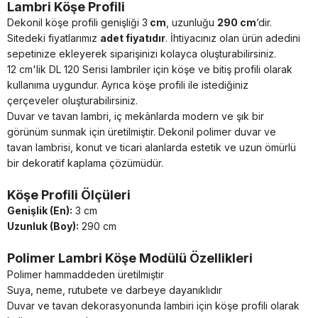
Lambri Köşe Profili
Dekonil köşe profili genişliği 3
cm
, uzunluğu
290 cm
’dir.
Sitedeki fiyatlarımız
adet fiyatıdır
. İhtiyacınız olan ürün adedini
sepetinize ekleyerek siparişinizi kolayca oluşturabilirsiniz.
12 cm'lik DL 120 Serisi lambriler için köşe ve bitiş profili olarak
kullanıma uygundur. Ayrıca köşe profili ile istediğiniz
çerçeveler oluşturabilirsiniz.
Duvar ve tavan lambri, iç mekânlarda modern ve şık bir
görünüm sunmak için üretilmiştir. Dekonil polimer duvar ve
tavan lambrisi, konut ve ticari alanlarda estetik ve uzun ömürlü
bir dekoratif kaplama çözümüdür.
Köşe Profili Ölçüleri
Genişlik (En):
3 cm
Uzunluk (Boy):
290 cm
Polimer Lambri
Köşe Modülü
Özellikleri
Polimer hammaddeden üretilmiştir
Suya, neme, rutubete ve darbeye dayanıklıdır
Duvar ve tavan dekorasyonunda lambiri için köşe profili olarak