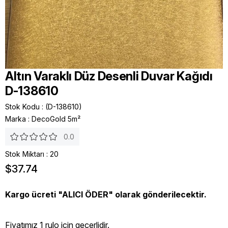
Altın Varaklı Düz Desenli Duvar Kağıdı
D-138610
Stok Kodu
(D-138610)
Marka
:
DecoGold 5m²
0.0
Stok Miktarı
:
20
$37.74
Kargo ücreti "ALICI ÖDER" olarak gönderilecektir.
Fiyatımız 1 rulo icin geçerlidir.