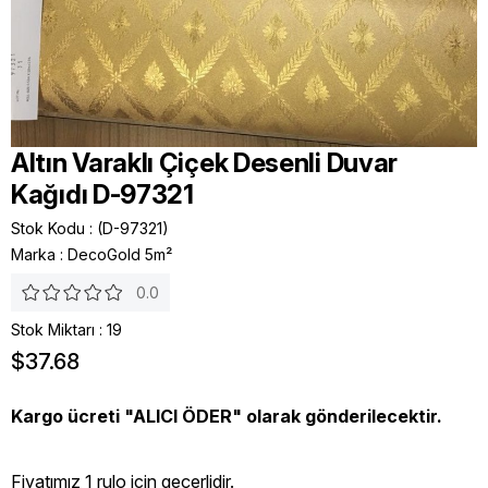
Altın Varaklı Çiçek Desenli Duvar
Kağıdı D-97321
Stok Kodu
(D-97321)
Marka
:
DecoGold 5m²
0.0
Stok Miktarı
:
19
$37.68
Kargo ücreti "ALICI ÖDER" olarak gönderilecektir.
Fiyatımız 1 rulo icin geçerlidir.