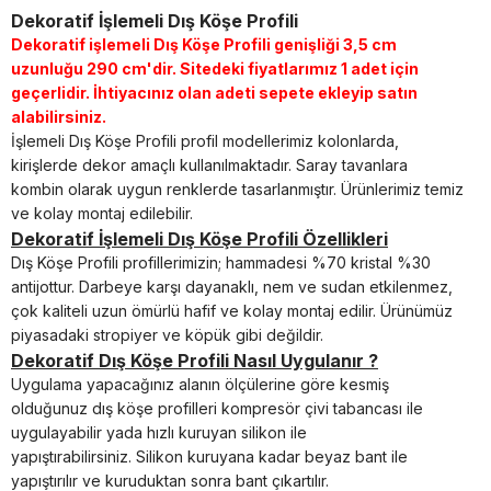
Dekoratif İşlemeli Dış Köşe Profili
Dekoratif işlemeli Dış Köşe Profili genişliği 3,5 cm
uzunluğu 290 cm'dir.
Sitedeki fiyatlarımız 1 adet için
geçerlidir.
İhtiyacınız olan adeti sepete ekleyip satın
alabilirsiniz.
İşlemeli Dış Köşe Profili profil modellerimiz kolonlarda,
kirişlerde dekor amaçlı kullanılmaktadır. Saray tavanlara
kombin olarak uygun renklerde tasarlanmıştır. Ürünlerimiz temiz
ve kolay montaj edilebilir.
Dekoratif İşlemeli Dış Köşe Profili Özellikleri
Dış Köşe Profili profillerimizin; hammadesi %70 kristal %30
antijottur. Darbeye karşı dayanaklı, nem ve sudan etkilenmez,
çok kaliteli uzun ömürlü hafif ve kolay montaj edilir. Ürünümüz
piyasadaki stropiyer ve köpük gibi değildir.
Dekoratif Dış Köşe Profili Nasıl Uygulanır ?
Uygulama yapacağınız alanın ölçülerine göre kesmiş
olduğunuz dış köşe profilleri kompresör çivi tabancası ile
uygulayabilir yada hızlı kuruyan silikon ile
yapıştırabilirsiniz.
Silikon kuruyana kadar beyaz bant ile
yapıştırılır ve kuruduktan sonra bant çıkartılır.