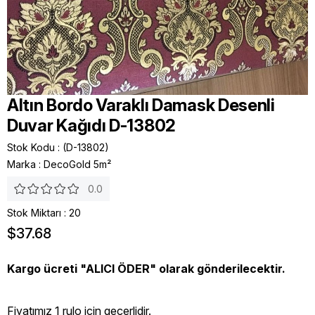
Altın Bordo Varaklı Damask Desenli
Duvar Kağıdı D-13802
Stok Kodu
(D-13802)
Marka
:
DecoGold 5m²
0.0
Stok Miktarı
:
20
$37.68
Kargo ücreti "ALICI ÖDER" olarak gönderilecektir.
Fiyatımız 1 rulo icin geçerlidir.