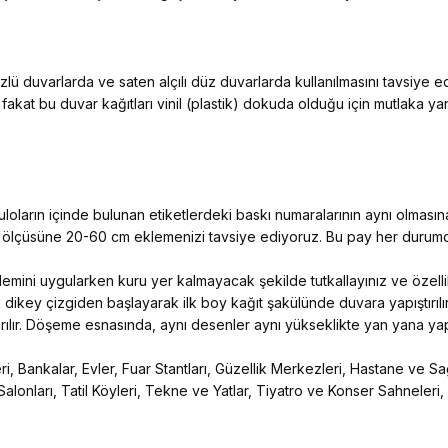
ü duvarlarda ve saten alçılı düz duvarlarda kullanılmasını tavsiye 
 fakat bu duvar kağıtları vinil (plastik) dokuda olduğu için mutlaka y
ların içinde bulunan etiketlerdeki baskı numaralarının aynı olmasına
n ölçüsüne 20-60 cm eklemenizi tavsiye ediyoruz. Bu pay her durumda
 işlemini uygularken kuru yer kalmayacak şekilde tutkallayınız ve özelli
 dikey çizgiden başlayarak ilk boy kağıt şakülünde duvara yapıştırılır
ıştırılır. Döşeme esnasında, aynı desenler aynı yükseklikte yan yana yapış
, Bankalar, Evler, Fuar Stantları, Güzellik Merkezleri, Hastane ve Sağ
Salonları, Tatil Köyleri, Tekne ve Yatlar, Tiyatro ve Konser Sahneleri,