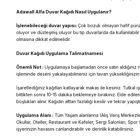
Adawall Alfa
Duvar Kağıdı Nasıl Uygulanır?
İşlenebileceği duvar yapısı:
Çok bozuk olmayan hafif pürüzl
oluyor ve düzleşmiş oluyor bu tip duvarlarda da kullanılabilir
olmasına dikkat edilmelidir.
Duvar Kağıdı Uygulama Talimatnamesi
Önemli Not :
Uygulamaya başlamadan önce satın aldığınız rulo
işleminde deseni yakalayabilmeniz için tavan yüksekliğinizi
İşaretlediğiniz kağıtları katlayarak makas ile kesiniz. Tutkal
bittikten sonra 10-15 dakika beklemeye bırakınız. Elde edilen
boşlukları alınır. Kağıdın alttan fazlalığı kesilir ve tekrar yap
Uygulama Alanı :
Tüm Yaşam alanlarına (Alış Veriş Merkezleri
Okullar, Oteller, Restaurant ve Kafeler, Sergi Salonları, Spor 
işyerinizin havasını canlandırabilir ve derinlik katabilirsiniz.