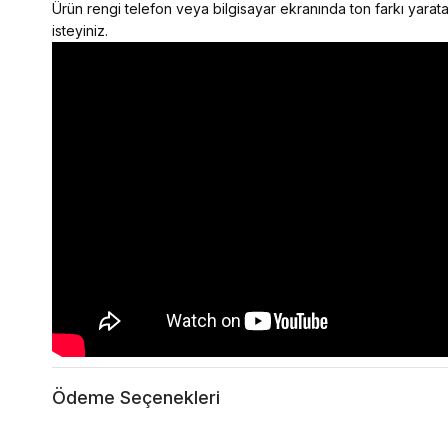
Ürün rengi telefon veya bilgisayar ekranında ton farkı yaratab
isteyiniz.
Ödeme Seçenekleri