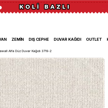
VAN
ZEMİN
DIŞ CEPHE
DUVAR KAĞIDI
OUTLET
awall Alfa Düz Duvar Kağıdı 3719-2