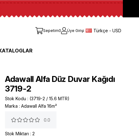
Türkçe - USD
Sepetim
0
Üye Girişi
KATALOGLAR
Adawall Alfa Düz Duvar Kağıdı
3719-2
Stok Kodu
(3719-2 / 15.6 MTR)
Marka
:
Adawall Alfa 16m²
0.0
Stok Miktarı
:
2