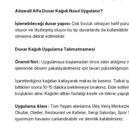
Adawall Alfa
Duvar Kağıdı Nasıl Uygulanır?
İşlenebileceği duvar yapısı:
Çok bozuk olmayan hafif pürüzl
oluyor ve düzleşmiş oluyor bu tip duvarlarda da kullanılabilir
olmasına dikkat edilmelidir.
Duvar Kağıdı Uygulama Talimatnamesi
Önemli Not :
Uygulamaya başlamadan önce satın aldığınız rulo
işleminde deseni yakalayabilmeniz için tavan yüksekliğinizi
İşaretlediğiniz kağıtları katlayarak makas ile kesiniz. Tutkal
bittikten sonra 10-15 dakika beklemeye bırakınız. Elde edilen
boşlukları alınır. Kağıdın alttan fazlalığı kesilir ve tekrar yap
Uygulama Alanı :
Tüm Yaşam alanlarına (Alış Veriş Merkezleri
Okullar, Oteller, Restaurant ve Kafeler, Sergi Salonları, Spor 
işyerinizin havasını canlandırabilir ve derinlik katabilirsiniz.