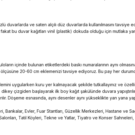
ü duvarlarda ve saten alçılı düz duvarlarda kullanılmasını tavsiye 
 fakat bu duvar kağıtları vinil (plastik) dokuda olduğu için mutlaka y
ların içinde bulunan etiketlerdeki baskı numaralarının aynı olmasına
n ölçüsüne 20-60 cm eklemenizi tavsiye ediyoruz. Bu pay her durumda
 işlemini uygularken kuru yer kalmayacak şekilde tutkallayınız ve özelli
 dikey çizgiden başlayarak ilk boy kağıt şakülünde duvara yapıştırılır
ıştırılır. Döşeme esnasında, aynı desenler aynı yükseklikte yan yana yapış
, Bankalar, Evler, Fuar Stantları, Güzellik Merkezleri, Hastane ve Sağ
Salonları, Tatil Köyleri, Tekne ve Yatlar, Tiyatro ve Konser Sahneleri,