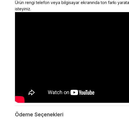
Ürün rengi telefon veya bilgisayar ekranında ton farkı yaratab
isteyiniz.
Ödeme Seçenekleri