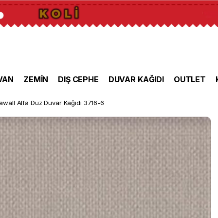
VAN
ZEMİN
DIŞ CEPHE
DUVAR KAĞIDI
OUTLET
awall Alfa Düz Duvar Kağıdı 3716-6