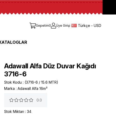
Türkçe - USD
Sepetim
0
Üye Girişi
KATALOGLAR
Adawall Alfa Düz Duvar Kağıdı
3716-6
Stok Kodu
(3716-6 / 15.6 MTR)
Marka
:
Adawall Alfa 16m²
0.0
Stok Miktarı
:
34